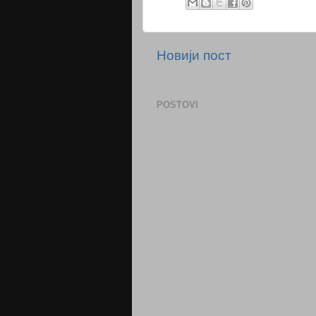
Новији пост
POSTOVI