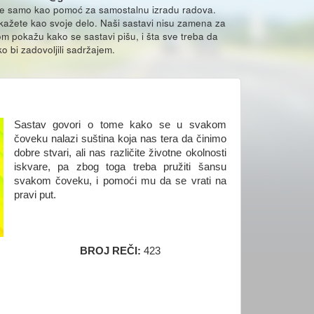
že samo kao pomoć za samostalnu izradu radova.
ikažete kao svoje delo. Naši sastavi nisu zamena za
m pokažu kako se sastavi pišu, i šta sve treba da
o bi zadovoljili sadržajem.
Sastav govori o tome kako se u svakom
čoveku nalazi suština koja nas tera da činimo
dobre stvari, ali nas različite životne okolnosti
iskvare, pa zbog toga treba pružiti šansu
svakom čoveku, i pomoći mu da se vrati na
pravi put.
BROJ REČI:
423