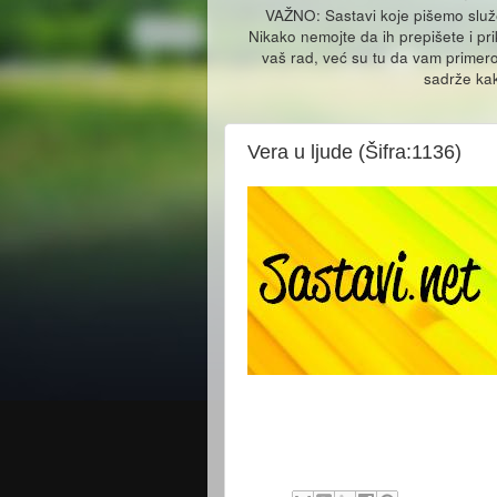
VAŽNO: Sastavi koje pišemo slu
Nikako nemojte da ih prepišete i pr
vaš rad, već su tu da vam primero
sadrže kak
Vera u ljude (Šifra:1136)