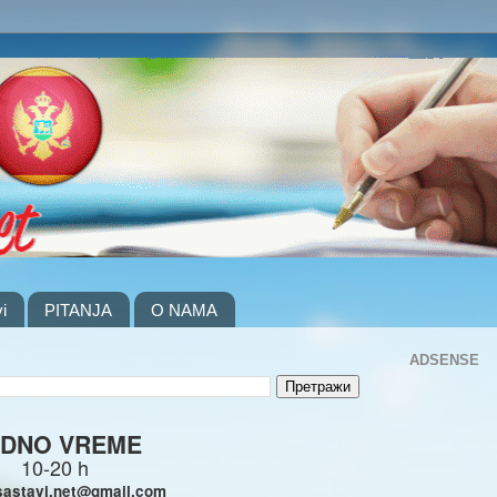
i
PITANJA
O NAMA
ADSENSE
DNO VREME
10-20 h
sastavi.net@gmail.com