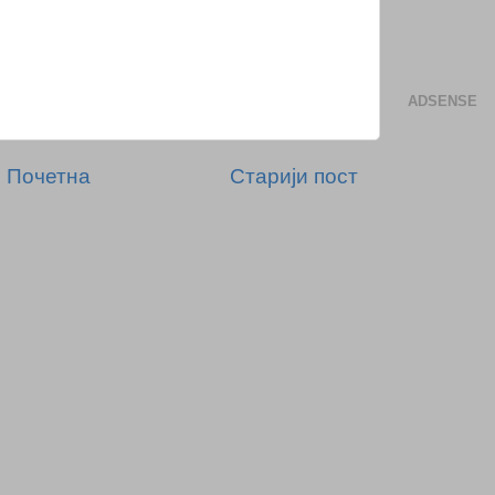
ADSENSE
Почетна
Старији пост