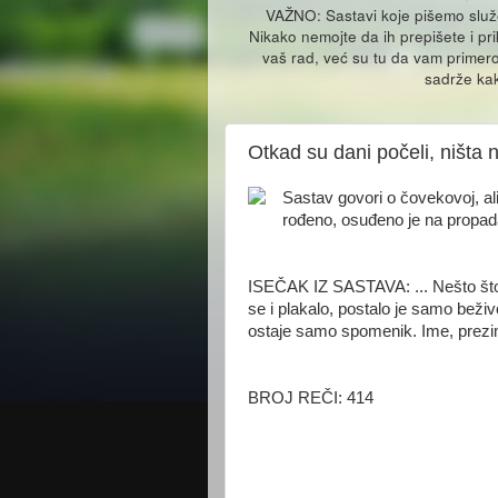
VAŽNO: Sastavi koje pišemo slu
Nikako nemojte da ih prepišete i pr
vaš rad, već su tu da vam primero
sadrže kak
Otkad su dani počeli, ništa 
Sastav govori o čovekovoj, ali
rođeno, osuđeno je na propad
ISEČAK IZ SASTAVA: ... Nešto što je
se i plakalo, postalo je samo beživo
ostaje samo spomenik. Ime, prezime
BROJ REČI: 414