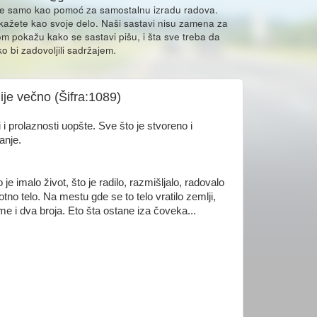
že samo kao pomoć za samostalnu izradu radova.
ikažete kao svoje delo. Naši sastavi nisu zamena za
m pokažu kako se sastavi pišu, i šta sve treba da
o bi zadovoljili sadržajem.
nije večno (Šifra:1089)
 i prolaznosti uopšte. Sve što je stvoreno i
anje.
 imalo život, što je radilo, razmišljalo, radovalo
tno telo. Na mestu gde se to telo vratilo zemlji,
 i dva broja. Eto šta ostane iza čoveka...