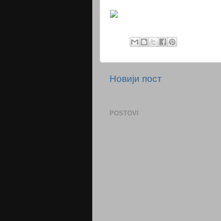
Новији пост
POSTOVI