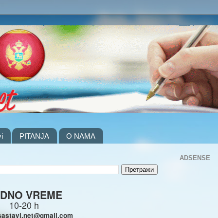
i
PITANJA
O NAMA
ADSENSE
DNO VREME
10-20 h
sastavi.net@gmail.com