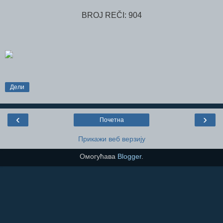
BROJ REČI: 904
Дели
‹
›
Почетна
Прикажи веб верзију
Омогућава
Blogger
.