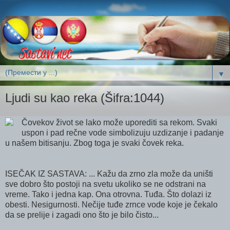
▼
Ljudi su kao reka (Šifra:1044)
Čovekov život se lako može uporediti sa rekom. Svaki
uspon i pad rečne vode simbolizuju uzdizanje i padanje
u našem bitisanju. Zbog toga je svaki čovek reka.
ISEČAK IZ SASTAVA: ... Kažu da zrno zla može da uništi
sve dobro što postoji na svetu ukoliko se ne odstrani na
vreme. Tako i jedna kap. Ona otrovna. Tuđa. Što dolazi iz
obesti. Nesigurnosti. Nečije tuđe zrnce vode koje je čekalo
da se prelije i zagadi ono što je bilo čisto...