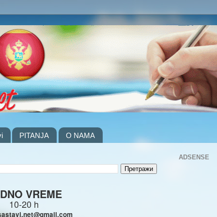
i
PITANJA
O NAMA
ADSENSE
DNO VREME
10-20 h
sastavi.net@gmail.com