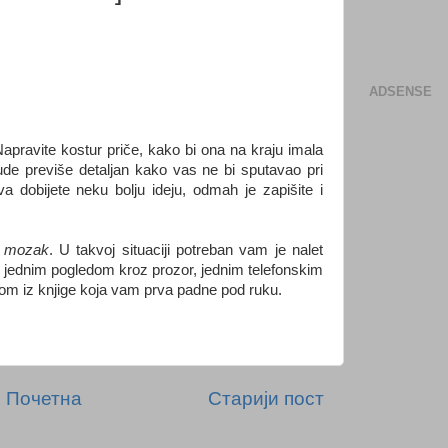
ADSENSE
apravite kostur priče, kako bi ona na kraju imala
ude previše detaljan kako vas ne bi sputavao pri
a dobijete neku bolju ideju, odmah je zapišite i
e mozak
. U takvoj situaciji potreban vam je nalet
i jednim pogledom kroz prozor, jednim telefonskim
om iz knjige koja vam prva padne pod ruku.
Почетна
Старији пост