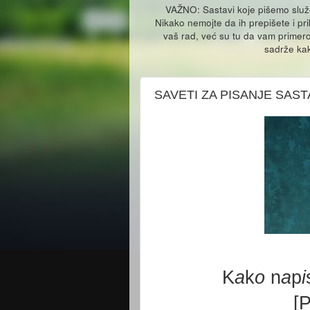
VAŽNO: Sastavi koje pišemo slu
Nikako nemojte da ih prepišete i pr
vaš rad, već su tu da vam primero
sadrže kak
SAVETI ZA PISANJE SAST
K
a
k
o
n
a
p
i
[