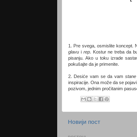
1.
Pre svega, osmislite koncept. N
glavu
i
rep
. Kostur ne treba da b
pisanju. Ako u toku izrade sastav
pokušajte da je primenite.
2. Desiće vam se da vam
stan
inspiracije. Ona može da se pojav
pozivom, jednim pročitanim pasus
Новији пост