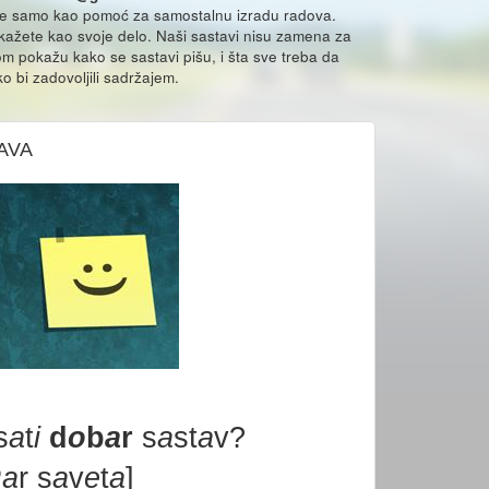
že samo kao pomoć za samostalnu izradu radova.
ikažete kao svoje delo. Naši sastavi nisu zamena za
m pokažu kako se sastavi pišu, i šta sve treba da
o bi zadovoljili sadržajem.
AVA
s
a
t
i
d
o
b
a
r
s
a
st
a
v?
P
a
r s
a
v
e
t
a
]